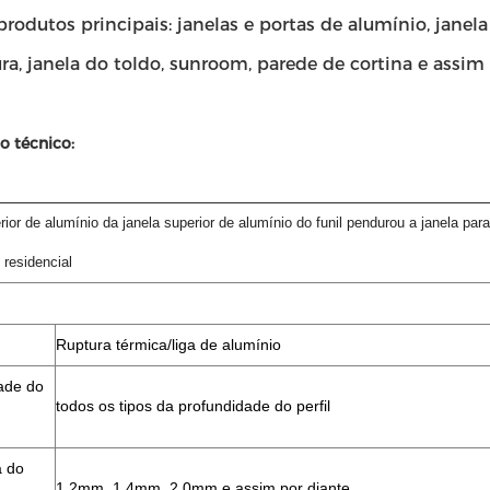
rodutos principais: janelas e portas de alumínio, janel
a, janela do toldo, sunroom, parede de cortina e assim 
o técnico:
erior de alumínio da janela superior de alumínio do funil pendurou a janela para
o residencial
Ruptura térmica/liga de alumínio
ade do
todos os tipos da profundidade do perfil
a do
1.2mm, 1.4mm, 2.0mm e assim por diante