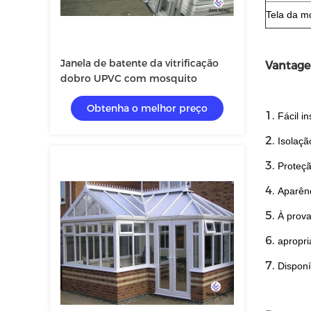
Tela da m
Janela de batente da vitrificação
Vantage
dobro UPVC com mosquito
Obtenha o melhor preço
1.
Fácil in
2.
Isolaçã
3.
Proteçã
4.
Aparênc
5.
À prova
6.
apropri
7.
Disponí