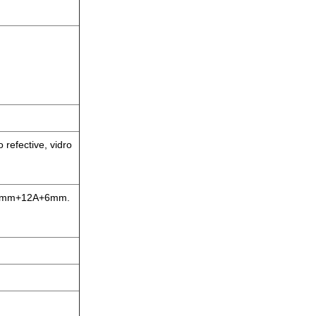
 refective, vidro
 6mm+12A+6mm.