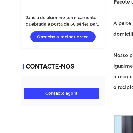
Pacote 
Janela de alumínio termicamente
A parte 
quebrada e porta de 60 séries para
a casa de campo com vidro
domicili
Obtenha o melhor preço
moderado 5+12A+5mm
Nosso pa
CONTACTE-NOS
Igualme
o recip
o recip
Contacte agora