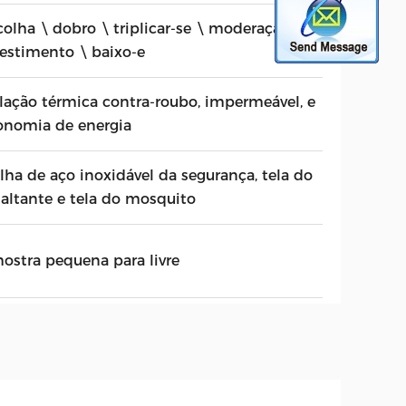
colha \ dobro \ triplicar-se \ moderação \
vestimento \ baixo-e
olação térmica contra-roubo, impermeável, e
onomia de energia
lha de aço inoxidável da segurança, tela do
saltante e tela do mosquito
ostra pequena para livre