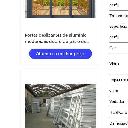
perfil
Tratament
superfície
Portas deslizantes de alumínio
perfil
moderadas dobro do pátio do
vidro 3.0mm
Cor
Obtenha o melhor preço
Vidro
Espessur
vidro
Vedador
Hardware
Dimensão