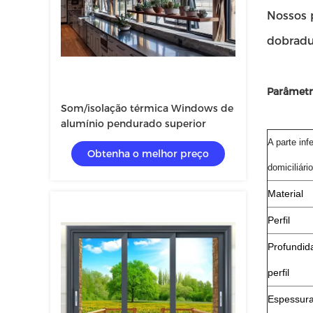
Nossos p
dobradur
Parâmetr
Som/isolação térmica Windows de
alumínio pendurado superior
A parte inf
Obtenha o melhor preço
domiciliári
Material
Perfil
Profundid
perfil
Espessur