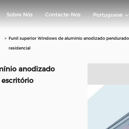
Sobre Nós
Contacte-Nos
Portuguese
>
Funil superior Windows de alumínio anodizado pendurado pa
residencial
mínio anodizado
escritório