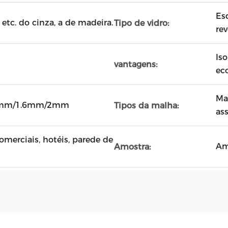
Es
 etc. do cinza, a de madeira.
Tipo de vidro:
re
Is
vantagens:
ec
Ma
4mm/1.6mm/2mm
Tipos da malha:
as
omerciais, hotéis, parede de
Am
Amostra: