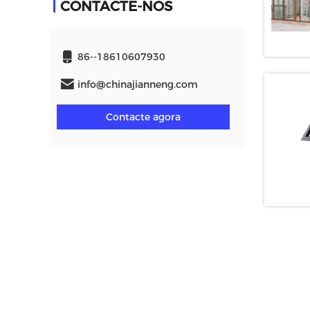
CONTACTE-NOS
86--18610607930
info@chinajianneng.com
Contacte agora