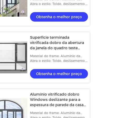
Térmico-ruptura
Abra o estilo: Toldo, deslizamento,
caixilho e fixado
Obtenha o melhor preço
Superfície terminada
vitrificada dobro da abertura
da janela do quadro teste
padrão horizontal de alumínio
Material do frame: Alumínio da
Térmico-ruptura
Abra o estilo: Toldo, deslizamento,
caixilho e fixado
Obtenha o melhor preço
Alumínio vitrificado dobro
Windows deslizante para a
espessura de parede da casa
1.4mm~3.0mm
Material do frame: Alumínio da
Térmico-ruptura
Abra o estilo: Toldo, deslizamento,