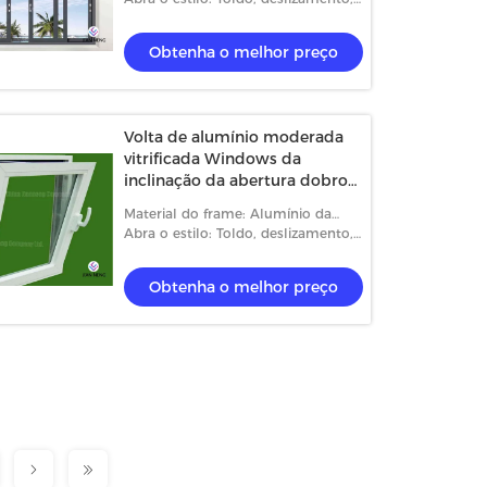
caixilho e fixado
Obtenha o melhor preço
Volta de alumínio moderada
vitrificada Windows da
inclinação da abertura dobro
em dois sentidos
Material do frame: Alumínio da
Térmico-ruptura
Abra o estilo: Toldo, deslizamento,
caixilho e fixado
Obtenha o melhor preço