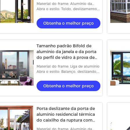
Flyscreen
Material do frame: Alumínio da
Térmico-ruptura
Abra o estilo: Toldo, deslizamento,
caixilho e fixado
Obtenha o melhor preço
Tamanho padrão Bifold de
alumínio da janela e da porta
do perfil de vidro à prova de
som
Material do frame: Liga de alumínio
Abra o estilo: Balanço, deslizando,
caixilho
Obtenha o melhor preço
Porta deslizante da porta de
alumínio residencial térmica
do caixilho da ruptura com
malha da segurança
Material do frame: Alumínio da