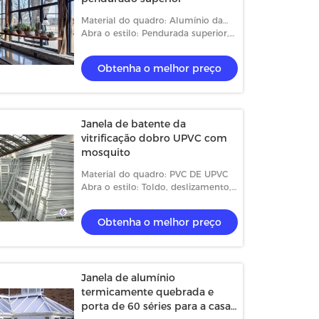
Material do quadro: Alumínio da
Térmico-ruptura
Abra o estilo: Pendurada superior,
toldo, deslizamento, caixilho e
fixado
Obtenha o melhor preço
Janela de batente da
vitrificação dobro UPVC com
mosquito
Material do quadro: PVC DE UPVC
Abra o estilo: Toldo, deslizamento,
caixilho e fixado
Obtenha o melhor preço
Janela de alumínio
termicamente quebrada e
porta de 60 séries para a casa