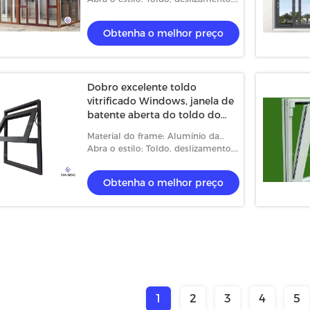
caixilho e fixado
Obtenha o melhor preço
Dobro excelente toldo
vitrificado Windows, janela de
batente aberta do toldo do
vertical
Material do frame: Alumínio da
Térmico-ruptura
Abra o estilo: Toldo, deslizamento,
caixilho e fixado
Obtenha o melhor preço
1
2
3
4
5