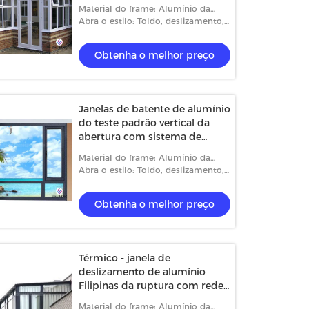
de campo com vidro
Material do frame: Alumínio da
moderado 5+12A+5mm
Térmico-ruptura
Abra o estilo: Toldo, deslizamento,
caixilho e fixado
Obtenha o melhor preço
Janelas de batente de alumínio
do teste padrão vertical da
abertura com sistema de
segurança
Material do frame: Alumínio da
Térmico-ruptura
Abra o estilo: Toldo, deslizamento,
caixilho e fixado
Obtenha o melhor preço
Térmico - janela de
deslizamento de alumínio
Filipinas da ruptura com rede
de mosquito
Material do frame: Alumínio da