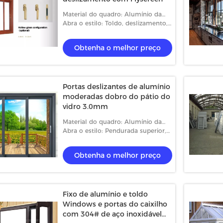
Material do quadro: Alumínio da
Térmico-ruptura
Abra o estilo: Toldo, deslizamento,
caixilho e fixado
Obtenha o melhor preço
Portas deslizantes de alumínio
moderadas dobro do pátio do
vidro 3.0mm
Material do quadro: Alumínio da
Térmico-ruptura
Abra o estilo: Pendurada superior,
toldo, deslizamento, caixilho e
fixado
Obtenha o melhor preço
Fixo de alumínio e toldo
Windows e portas do caixilho
com 304# de aço inoxidável