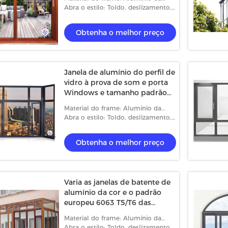
Térmico-ruptura
Abra o estilo: Toldo, deslizamento,
caixilho e fixado
Obtenha o melhor preço
Janela de alumínio do perfil de
vidro à prova de som e porta
Windows e tamanho padrão
das portas
Material do frame: Alumínio da
Térmico-ruptura
Abra o estilo: Toldo, deslizamento,
caixilho e fixado
Obtenha o melhor preço
rior europeia e para
Impacto - balanço resistente
 alumínio do balanço
Windows aberto, casa de alumínio
Windows do vidro de flutuador
 o melhor preço
Obtenha o melhor preço
Varia as janelas de batente de
alumínio da cor e o padrão
europeu 6063 T5/T6 das
portas
Material do frame: Alumínio da
Térmico-ruptura
Abra o estilo: Toldo, deslizamento,