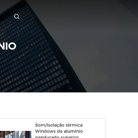
NIO
Som/isolação térmica
Windows de alumínio
pendurado superior