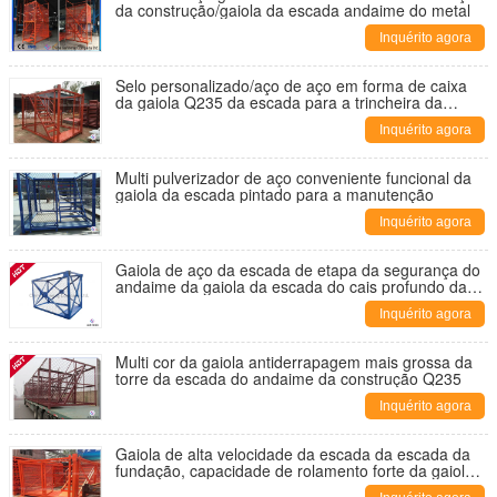
da construção/gaiola da escada andaime do metal
Inquérito agora
Selo personalizado/aço de aço em forma de caixa
da gaiola Q235 da escada para a trincheira da
fundação
Inquérito agora
Multi pulverizador de aço conveniente funcional da
gaiola da escada pintado para a manutenção
Inquérito agora
Gaiola de aço da escada de etapa da segurança do
andaime da gaiola da escada do cais profundo da
escavação
Inquérito agora
Multi cor da gaiola antiderrapagem mais grossa da
torre da escada do andaime da construção Q235
Inquérito agora
Gaiola de alta velocidade da escada da escada da
fundação, capacidade de rolamento forte da gaiola
da escada de etapa da segurança