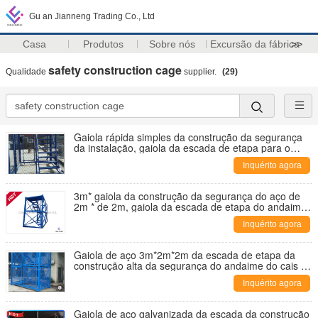
Gu an Jianneng Trading Co., Ltd
Casa
Produtos
Sobre nós
Excursão da fábrica
>>
safety construction cage
Qualidade
supplier.
(29)
Gaiola rápida simples da construção da segurança
da instalação, gaiola da escada de etapa para o
túnel do metro
Inquérito agora
3m* gaiola da construção da segurança do aço de
2m * de 2m, gaiola da escada de etapa do andaime
com protetor do fio de Safey
Inquérito agora
Gaiola de aço 3m*2m*2m da escada de etapa da
construção alta da segurança do andaime do cais da
ponte
Inquérito agora
Gaiola de aço galvanizada da escada da construção