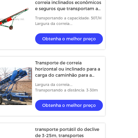
correia inclinados econômicos
e seguros que transportam a
capacidade 50t/H
Transportando a capacidade: 50T/H
Largura da correia:
500/550/650/800/1000mm
Obtenha o melhor preço
Transporte de correia
horizontal ou inclinado para a
carga do caminhão para a
manipulação da indústria
Largura da correia:
500/550/650/800/1000mm
Transportando a distância: 3-30m
Obtenha o melhor preço
transporte portátil do declive
de 3-25m, transportes