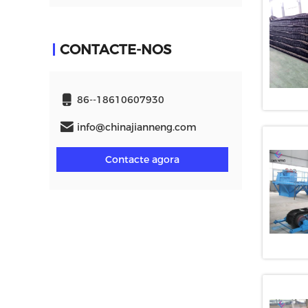
CONTACTE-NOS
86--18610607930
info@chinajianneng.com
Contacte agora