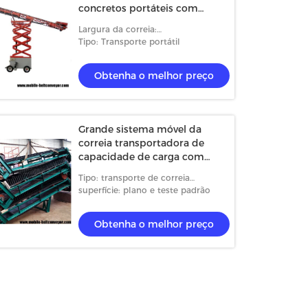
concretos portáteis com
elevador hidráulico
Largura da correia:
500/550/650/800/1000mm
Tipo: Transporte portátil
Obtenha o melhor preço
Grande sistema móvel da
correia transportadora de
capacidade de carga com
Sidewall ondulado
Tipo: transporte de correia
inclinado
superfície: plano e teste padrão
Obtenha o melhor preço