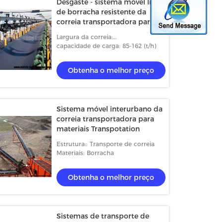
Desgaste - sistema móvel liso
de borracha resistente da
correia transportadora para o
minério de cobre e o minério
Largura da correia:
do ouro
500/550/650/800/1000mm
capacidade de carga: 85-162 (t/h)
Obtenha o melhor preço
Sistema móvel interurbano da
correia transportadora para
materiais Transpotation
Estrutura:: Transporte de correia
Materiais: Borracha
Obtenha o melhor preço
Sistemas de transporte de