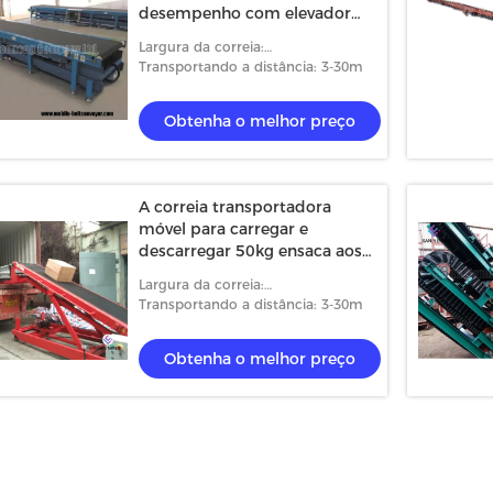
desempenho com elevador
hidráulico para a cesta e as
Largura da correia:
caixas dos sacos
500/550/650/800/1000mm
Transportando a distância: 3-30m
Obtenha o melhor preço
A correia transportadora
móvel para carregar e
descarregar 50kg ensaca aos
recipientes dos caminhões
Largura da correia:
reboques
500/600/650/800/1000mm
Transportando a distância: 3-30m
Obtenha o melhor preço