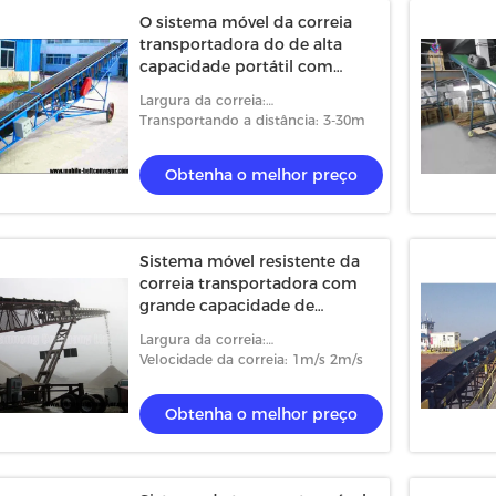
O sistema móvel da correia
transportadora do de alta
capacidade portátil com
ajusta a altura
Largura da correia:
500/550/650/800/1000mm
Transportando a distância: 3-30m
Obtenha o melhor preço
Sistema móvel resistente da
correia transportadora com
grande capacidade de
transtorte
Largura da correia:
500/550/650/800/1000mm
Velocidade da correia: 1m/s 2m/s
Obtenha o melhor preço