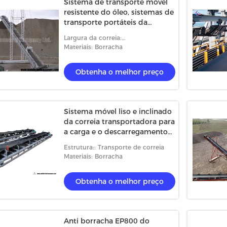
Sistema de transporte móvel
resistente do óleo, sistemas de
transporte portáteis da
transmissão interurbana
Largura da correia:
500/550/650/800/1000mm
Materiais: Borracha
Obtenha o melhor preço
Sistema móvel liso e inclinado
da correia transportadora para
a carga e o descarregamento
do caminhão
Estrutura:: Transporte de correia
Materiais: Borracha
Obtenha o melhor preço
Anti borracha EP800 do