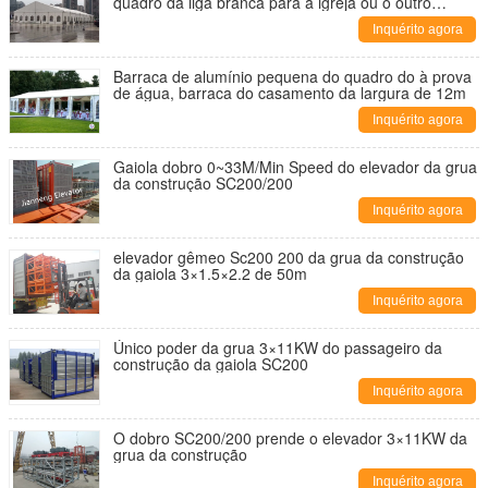
quadro da liga branca para a igreja ou o outro
evento
Inquérito agora
Barraca de alumínio pequena do quadro do à prova
de água, barraca do casamento da largura de 12m
Inquérito agora
Gaiola dobro 0~33M/Min Speed do elevador da grua
da construção SC200/200
Inquérito agora
elevador gêmeo Sc200 200 da grua da construção
da gaiola 3×1.5×2.2 de 50m
Inquérito agora
Único poder da grua 3×11KW do passageiro da
construção da gaiola SC200
Inquérito agora
O dobro SC200/200 prende o elevador 3×11KW da
grua da construção
Inquérito agora