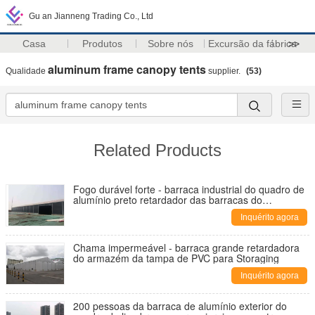
Gu an Jianneng Trading Co., Ltd
Casa
Produtos
Sobre nós
Excursão da fábrica
>>
aluminum frame canopy tents
Qualidade
supplier.
(53)
Related Products
Fogo durável forte - barraca industrial do quadro de
alumínio preto retardador das barracas do
armazenamento
Inquérito agora
Chama impermeável - barraca grande retardadora
do armazém da tampa de PVC para Storaging
Inquérito agora
200 pessoas da barraca de alumínio exterior do