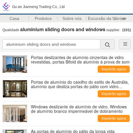
Gu an Jianneng Trading Co., Ltd
Casa
Produtos
Sobre nós
Excursão da fábrica
>>
aluminium sliding doors and windows
Qualidade
supplier.
(101)
Portas deslizantes de alumínio cinzentas de vidro
revestidas, portas Bifold de alumínio à prova de som
Inquérito agora
Portas de alumínio do caixilho do estilo de Austrália,
alumínio que desliza portas do pátio com vidro
geado moderado
Inquérito agora
Windows deslizante de alumínio de vidro, Windows
de alumínio branco impermeável de dobramento
Inquérito agora
As portas de alumínio do pátio da longa vida