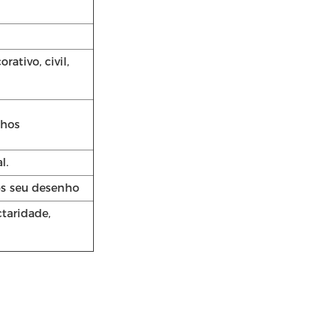
rativo, civil,
nhos
l.
os seu desenho
ctaridade,