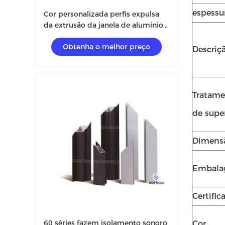
espessu
Cor personalizada perfis expulsa
da extrusão da janela de alumínio
duas camadas de vidro
Obtenha o melhor preço
Descriç
Tratam
de super
Dimens
Embal
Certific
60 séries fazem isolamento sonoro
Cor