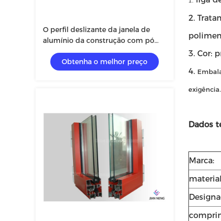
1.
2.
Tratam
O perfil deslizante da janela de
polimen
alumínio da construção com pó
revestiu/dobro vitrificado
3.
Cor: 
Obtenha o melhor preço
4.
Embal
exigência.
Dados t
Marca:
material
Designa
compri