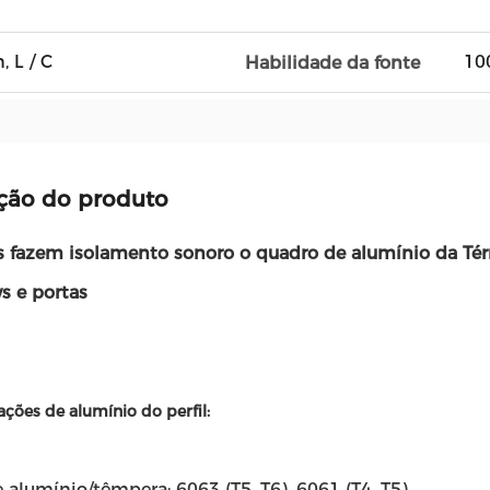
, L / C
10
Habilidade da fonte
ção do produto
s fazem isolamento sonoro o quadro de alumínio da Térm
 e portas
ações de alumínio do perfil:
e alumínio/têmpera: 6063 (T5, T6), 6061 (T4, T5).