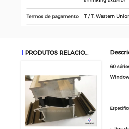
shrinking exterior
T / T, Western Union
Termos de pagamento
Descri
PRODUTOS RELACIONADOS
60 série
Windows
Especific
liga d