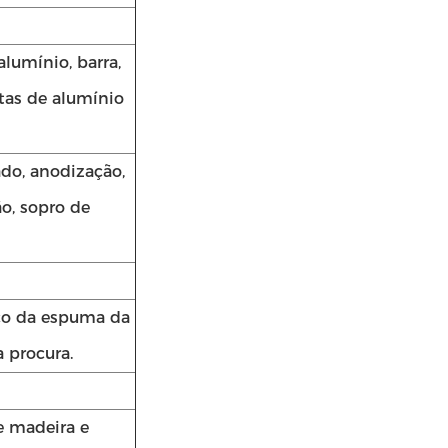
alumínio, barra,
rtas de alumínio
do, anodização,
o, sopro de
ico da espuma da
a procura.
e madeira e