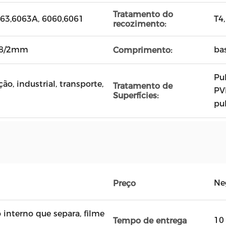
Tratamento do
063,6063A, 6060,6061
T4,
recozimento:
/1.8/2mm
ba
Comprimento:
Pu
ão, industrial, transporte,
Tratamento de
PV
Superfícies:
pu
Ne
Preço
o interno que separa, filme
10
Tempo de entrega