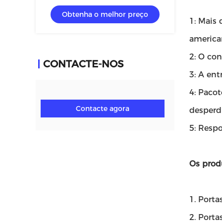
comprimento personalizada
Obtenha o melhor preço
1: Mais
america
2: O con
CONTACTE-NOS
3: A ent
4: Paco
Contacte agora
desperd
5: Respo
Os prod
1. Porta
2. Port