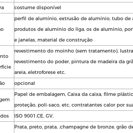
ra
costume disponível
perfil de alumínio, extrusão de alumínio, tubo de 
ão
produtos de alumínio do liga, os de alumínio, po
e janelas, material de construção
revestimento do moinho (sem tratamento), lustra
ento
revestimento do poder, pintura de madeira da grã
fície
areia, eletroforese etc.
ão
opcional
Papel de embalagem, Caixa da caixa, filme plást
agem
proteção, poli-saco, etc. contratantes calor por su
ados
ISO 9001.CE, GV,
Prata, preto, prata, .champagne de bronze, grão d