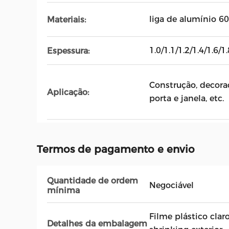
liga de alumínio 6
Materiais:
1.0/1.1/1.2/1.4/1.6
Espessura:
Construção, decoraç
Aplicação:
porta e janela, etc.
Termos de pagamento e envio
Quantidade de ordem
Negociável
mínima
Filme plástico clar
Detalhes da embalagem