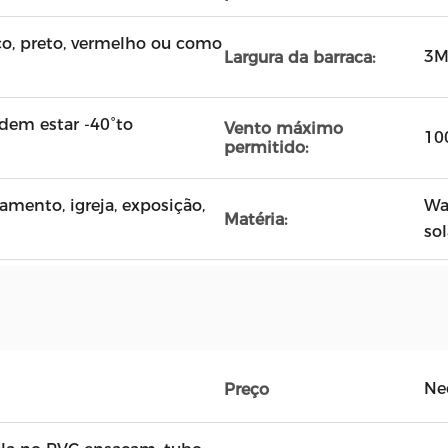
co, preto, vermelho ou como
3M
Largura da barraca:
dem estar -40°to
Vento máximo
10
permitido:
samento, igreja, exposição,
Wa
Matéria:
so
Ne
Preço