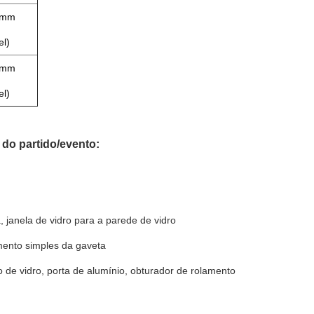
5mm
el)
7mm
el)
 do partido/evento:
 janela de vidro para a parede de vidro
mento simples da gaveta
o de vidro, porta de alumínio, obturador de rolamento