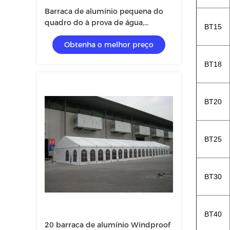
Barraca de alumínio pequena do
quadro do à prova de água,
BT15
barraca do casamento da largura
Obtenha o melhor preço
de 12m
BT18
BT20
BT25
BT30
BT40
20 barraca de alumínio Windproof