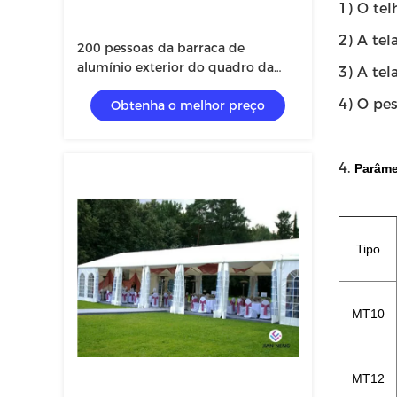
1) O tel
2) A tel
200 pessoas da barraca de
alumínio exterior do quadro da
3) A tel
liga branca para a igreja ou o outro
4) O pe
Obtenha o melhor preço
evento
4.
Parâme
Tipo
MT10
MT12