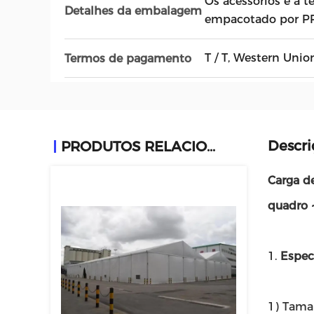
Os acessórios e a 
Detalhes da embalagem
empacotado por PP
T / T, Western Unio
Termos de pagamento
Descri
PRODUTOS RELACIONADOS
Carga d
quadro 
1.
Espec
1) Tama