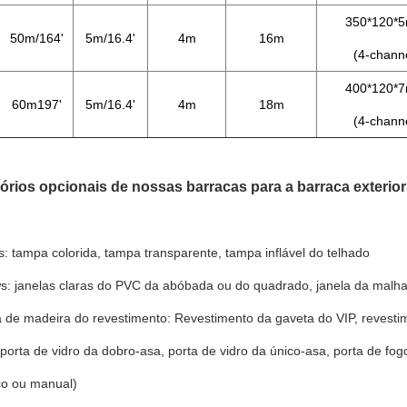
350*120*
50m/164'
5m/16.4'
4m
16m
(4-chann
400*120*
60m197'
5m/16.4'
4m
18m
(4-chann
rios opcionais de nossas barracas para a barraca exterior
: tampa colorida, tampa transparente, tampa inflável do telhado
: janelas claras do PVC da abóbada ou do quadrado, janela da malha,
a de madeira do revestimento: Revestimento da gaveta do VIP, revesti
 porta de vidro da dobro-asa, porta de vidro da único-asa, porta de fog
co ou manual)