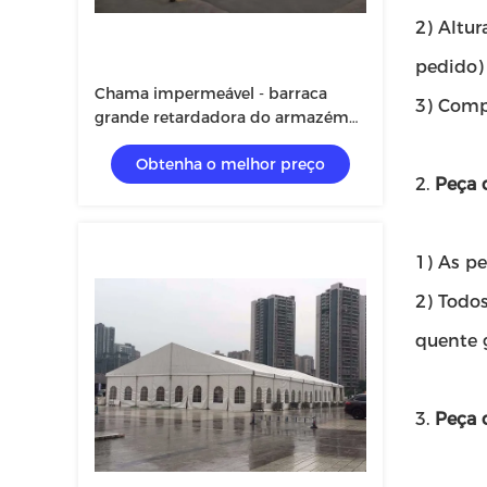
2) Altur
pedido)
Chama impermeável - barraca
3) Comp
grande retardadora do armazém
da tampa de PVC para Storaging
Obtenha o melhor preço
2.
Peça 
1) As pe
2) Todo
quente 
3.
Peça 