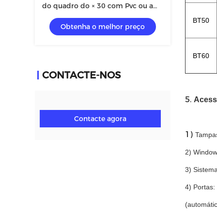
do quadro do × 30 com Pvc ou a
parede de vidro
BT50
Obtenha o melhor preço
BT60
CONTACTE-NOS
5.
Acessó
Contacte agora
1)
Tampas
2) Windows
3) Sistem
4) Portas:
(automáti