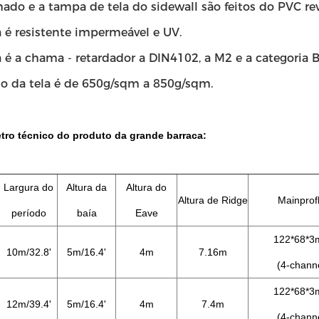
hado e a tampa de tela do sidewall são feitos do PVC re
a é resistente impermeável e UV.
a é a chama - retardador a DIN4102, a M2 e a categoria B
so da tela é de 650g/sqm a 850g/sqm.
tro técnico do produto da grande barraca:
Largura do
Altura da
Altura do
Altura de Ridge
Mainprofl
período
baía
Eave
122*68*
10m/32.8'
5m/16.4'
4m
7.16m
(4-chann
122*68*
12m/39.4'
5m/16.4'
4m
7.4m
(4-chann