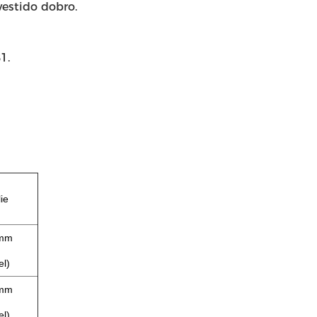
vestido dobro.
1.
ie
3mm
el)
3mm
el)