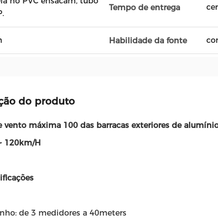
tela no PVC ensacam, tubo
ce
Tempo de entrega
.
n
co
Habilidade da fonte
ção do produto
e vento máxima 100 das barracas exteriores de alumínio
~ 120km/H
ificações
nho: de 3 medidores a 40meters