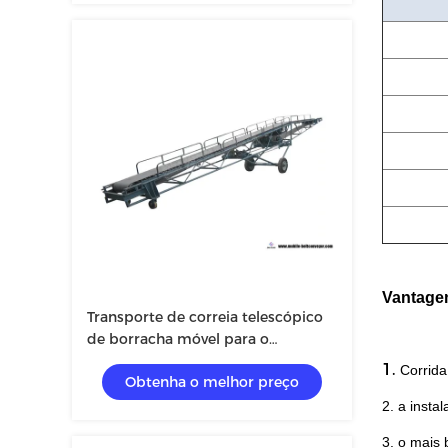
Vantage
Transporte de correia telescópico
de borracha móvel para o
descarregamento da carga do
1.
Corrida
Obtenha o melhor preço
recipiente de 20ft 40ft
2. a instal
3. o mais