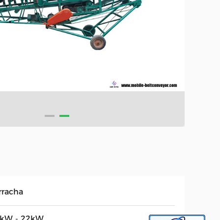
rracha
4kW - 22kW