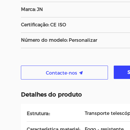
Marca:
JN
Certificação:
CE ISO
Número do modelo:
Personalizar
Contacte-nos
Detalhes do produto
Transporte telescó
Estrutura::
Fogo - resistente
Característica material: