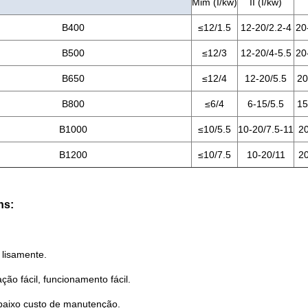
Mim (I/kw)
II (I/kw)
B400
≤12/1.5
12-20/2.2-4
20
B500
≤12/3
12-20/4-5.5
20
B650
≤12/4
12-20/5.5
20
B800
≤6/4
6-15/5.5
15
B1000
≤10/5.5
10-20/7.5-11
20
B1200
≤10/7.5
10-20/11
20
ns:
 lisamente.
ação fácil, funcionamento fácil.
 baixo custo de manutenção.