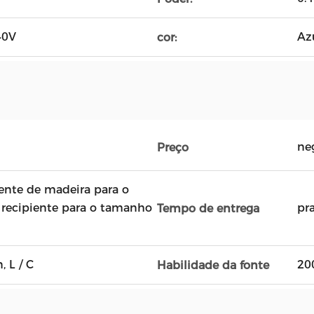
40V
Az
cor:
ne
Preço
nte de madeira para o
recipiente para o tamanho
pr
Tempo de entrega
, L / C
20
Habilidade da fonte