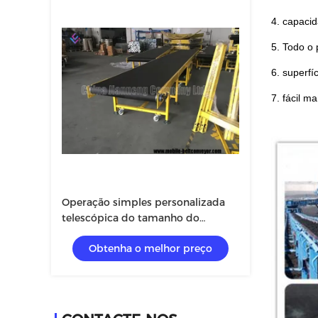
4. capacid
5. Todo o
6. superfíc
7. fácil ma
Operação simples personalizada
telescópica do tamanho do
transporte de correia do
Obtenha o melhor preço
transporte de materiais maioria