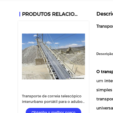
Descri
PRODUTOS RELACIONADOS
Transpor
Descrição
O transp
um
inte
simples 
Transporte de correia telescópico
transpor
interurbano portátil para o adubo
de carvão
univers
Obtenha o melhor preço