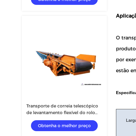
Aplicaçã
O transp
produto
por exe
estão e
Especific
Transporte de correia telescópico
de levantamento flexível do rolo
para o fornecimento material
Largu
Obtenha o melhor preço