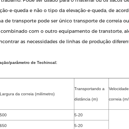
 trabalho. Pode ser usado para o material ou os sacos d
ção-e-queda e não o tipo da elevação-e-queda, de acord
a de transporte pode ser único transporte de correia ou
r combinado com o outro equipamento de transtorte, al
ncontrar as necessidades de linhas de produção diferen
ação/parâmetro de Techincal:
Transportando a
Velocidade
Largura da correia (milímetro)
distância (m)
correia (m/
500
5-20
650
5-20