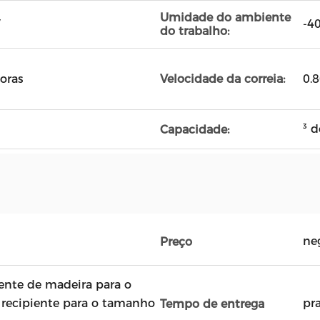
Umidade do ambiente
V
-4
do trabalho:
oras
0.8
Velocidade da correia:
³ 
Capacidade:
ne
Preço
nte de madeira para o
recipiente para o tamanho
pr
Tempo de entrega