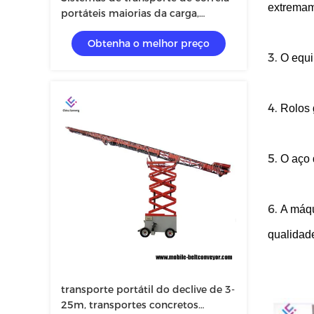
extremame
portáteis maiorias da carga,
transportes de correia portáteis
Obtenha o melhor preço
claros para materiais de maioria
3.
O equi
4.
Rolos 
5.
O aço 
6.
A máqu
qualidad
transporte portátil do declive de 3-
25m, transportes concretos