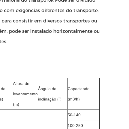
e maioria do transporte. Pode ser dividido
o com exigências diferentes do transporte,
 para consistir em diversos transportes ou
ém, pode ser instalado horizontalmente ou
tes.
Altura de
 da
Ângulo da
Capacidade
levantamento
s)
inclinação (º)
(m3/h)
(m)
50-140
100-250