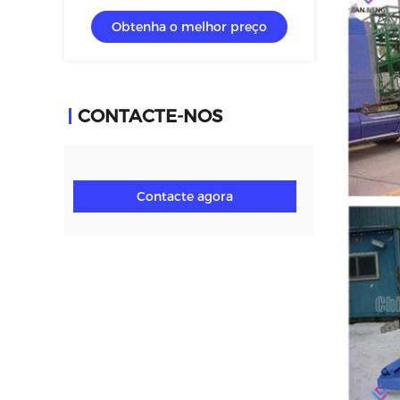
portáteis com elevador hidráulico
Obtenha o melhor preço
CONTACTE-NOS
Contacte agora