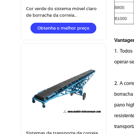
B800
Cor verde do sistema móvel claro
de borracha da correia
B1000
transportadora do dever para a
Obtenha o melhor preço
agricultura
Vantagen
1.
Todos 
operar-se
2.
A corr
borracha 
pano high
resistent
transpor
Sistemas de transporte de correia