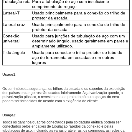
Tubulação reta
Para a tubulação de aço com insuficiente
comprimento do regaço
Lateral-T
Usado principalmente para a conexão do trilho de
protetor da escada.
Lateral-cruz
Usado principalmente para a conexão do trilho de
protetor da escada.
Conexão
Usado para junções de tubulação de aço com um
universal
determinado ângulo, usado geralmente em pares e
amplamente utilizado.
T do ângulo
Usado para conectar o trilho protetor do tubo do
aço de ferramenta em escadas e em outros
lugares.
Usage1:
Os corrimões da segurança, os trilhos da escada e os suportes da exposição
dos países estrangeiros são usados inteiramente. A galvanização quente, a
pulverização plástica, o revestimento de prata do pó ou as peças do ecru
podem ser fornecidos de acordo com a exigência de cliente.
Usage2:
Todos os ganchos/quadros conectados pela soldadura elétrica podem ser
conectados pelos encaixes de tubulação rápidos da conexão e pelas
tubulações de aço, incluindo as várias prateleiras, os corrimões, as redes da