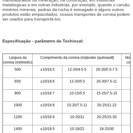
metalúrgicas e em outras indústrias, por exemplo, quando o carvão,
minérios minerais, pedras da rocha é esmagado e alguns outros
produtos estão empacotados, nossos transportes de correia podem
ser usados para transportá-los.
Especificação - parâmetro de Techincal:
Largura da
Comprimento da correia (m)/poder (quilowatt)
Velo
correia (milímetro)
corr
500
≤10/18.5
12-20/4-5.5
20-30/5.5-7.5
1
650
≤10/18.6
12-20/5.5
20-30/7.5-11
1
800
≤10/18.7
10-15/5.5
15-25/7.5-15
1
1000
≤10/18.8
10-20/7.5-11
20-25/11-22
1
1200
≤10/18.9
10-20/11
20-25/15-30
1
1400
≤10/18.5
10-18/22
18-25/30
1