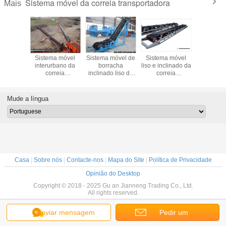
Sistema móvel da correia transportadora
Mais
ste -
Sistema móvel
Sistema móvel de
Sistema móvel
A corr
óvel liso
interurbano da
borracha
liso e inclinado da
transpor
rracha
correia
inclinado liso da
correia
móvel 
ente da
transportadora
correia
transportadora
carreg
reia
para materiais
transportadora
para a carga e o
descarreg
rtadora
Transpotation
com o funil de
descarregamento
ensaca
Mude a língua
inério de
carvão da grão
do caminhão
recipient
o minério
camin
ouro
reboq
Casa
|
Sobre nós
|
Contacte-nos
|
Mapa do Site
|
Política de Privacidade
Opinião do Desktop
Copyright © 2018 - 2025 Gu an Jianneng Trading Co., Ltd.
All rights reserved.
Enviar mensagem
Pedir um