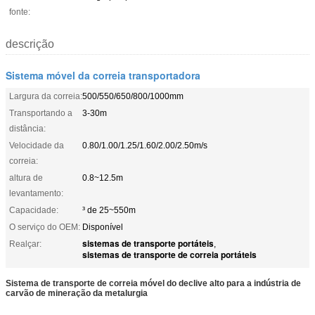
fonte:
descrição
Sistema móvel da correia transportadora
Largura da correia:
500/550/650/800/1000mm
Transportando a
3-30m
distância:
Velocidade da
0.80/1.00/1.25/1.60/2.00/2.50m/s
correia:
altura de
0.8~12.5m
levantamento:
Capacidade:
³ de 25~550m
O serviço do OEM:
Disponível
sistemas de transporte portáteis
Realçar:
,
sistemas de transporte de correia portáteis
Sistema de transporte de correia móvel do declive alto para a indústria de
carvão de mineração da metalurgia